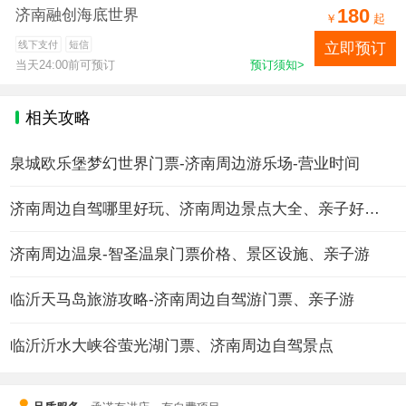
180
济南融创海底世界
￥
起
①.优待票适用人群：
线下支付
短信
立即预订
当天24:00前可预订
预订须知>
1）儿童：适用于儿童（1.2m≤身高<1.5m）；
2）老人：周岁年龄≥60（须凭有效证件）；
相关攻略
3）军人：现役军人（有效证件仅限军官证，文职干部证，士官证，士兵证、武警警官证）；
泉城欧乐堡梦幻世界门票-济南周边游乐场-营业时间
4）残障人士：持有残联颁发的有效残疾人证；
济南周边自驾哪里好玩、济南周边景点大全、亲子好去处
优待人群需当日出示有效证件，如不能出示有效证件，应按门市价全票补齐差价；
济南周边温泉-智圣温泉门票价格、景区设施、亲子游
②学生票适用人群：
临沂天马岛旅游攻略-济南周边自驾游门票、亲子游
适用于全日制小学、初中、高中/中专、全日制大专、本科在校学生，需凭学生证或学信网身份证明等有效学生证明购票。如不能出示有效证件，应按门市价全票补齐
临沂沂水大峡谷萤光湖门票、济南周边自驾景点