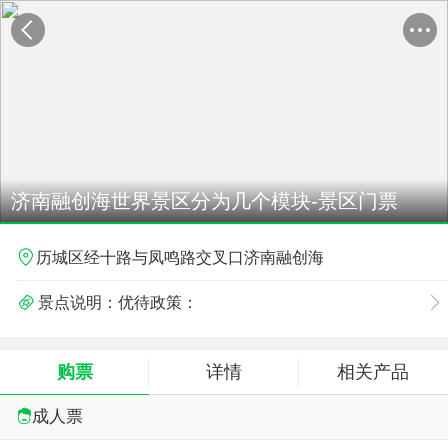
济南融创海世界景区分为几个模块-景区门票
历城区经十路与凤鸣路交叉口济南融创海
景点说明：优待政策：
优待政策：
购票
详情
相关产品
A. 免票政策：1.2米（不含）以下儿童免费，每名免票儿童需有一名购票且具备安全监护能力的成人陪同入园，每名购票成人至多携带一名儿童入园。
成人票
B. 优惠政策：