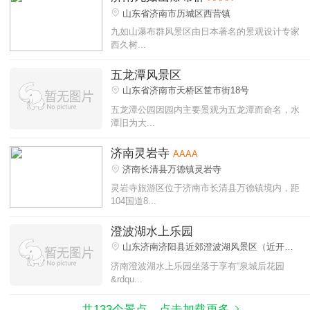
山东省济南市历城区西营镇
九如山瀑布群风景区由日本著名的景观设计专家
西久树...
五龙潭风景区
山东省济南市天桥区筐市街18号
五龙潭公园因园内主要景观为五龙潭而命名，水
潭旧为大...
济南灵岩寺
AAAA
济南长清县万德镇灵岩寺
灵岩寺旅游区位于济南市长清县万德镇境内，距
104国道8...
澄波湖水上乐园
山东济南济阳县近郊澄波湖风景区（近开元
大街）
济南澄波湖水上乐园坐落于享有“泉城后花园
&rdqu...
共133个景点，点击加载更多