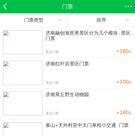
门票
门票类型
排序
欣欣首页
全部分类
搜索
登录欣欣
济南融创海世界景区分为几个模块-景区
门票
180
￥
起
景点门票
济南红叶谷景区门票
100
￥
起
景点门票
济南章丘野生动物园
180
￥
起
景点门票
泰山+天外村至中天门单程小交通 门票